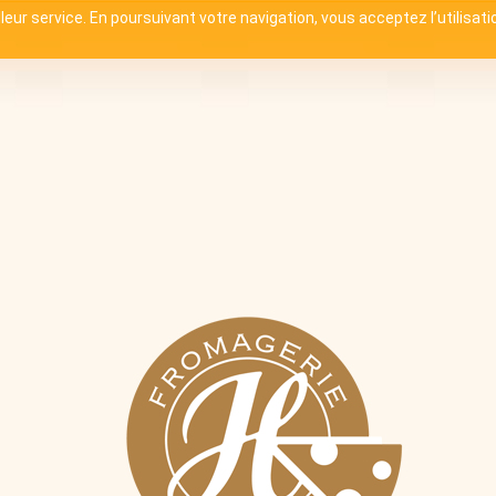
illeur service. En poursuivant votre navigation, vous acceptez l’utilisat