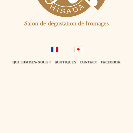
FROMAGERIE
français
日
QUI SOMMES-NOUS ?
BOUTIQUES
CONTACT
FACEBOOK
本
語